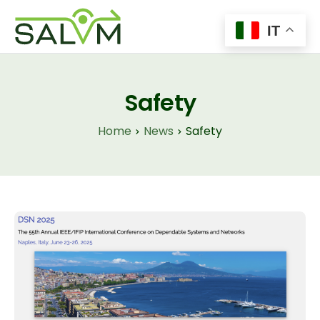
IT
Home
Il Progetto
Safety
Tecnologie
Home
News
Safety
Insights
News
Contatti