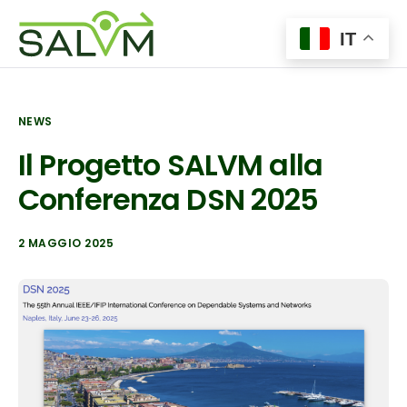
IT
Home
Il Progetto
NEWS
Tecnologie
Il Progetto SALVM alla
Insights
Conferenza DSN 2025
News
2 MAGGIO 2025
Contatti