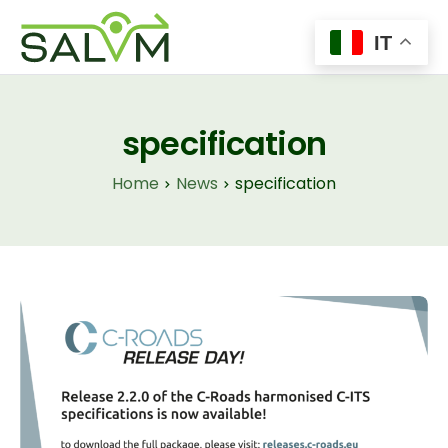
IT
Home
Il Progetto
specification
Tecnologie
Home
News
specification
Insights
News
Contatti