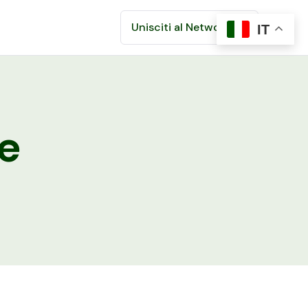
Unisciti al Network
IT
le