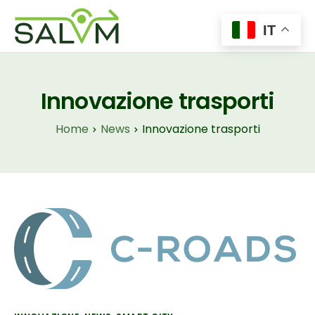
IT
Home
Il Progetto
Innovazione trasporti
Tecnologie
Home
News
Innovazione trasporti
Insights
News
Contatti