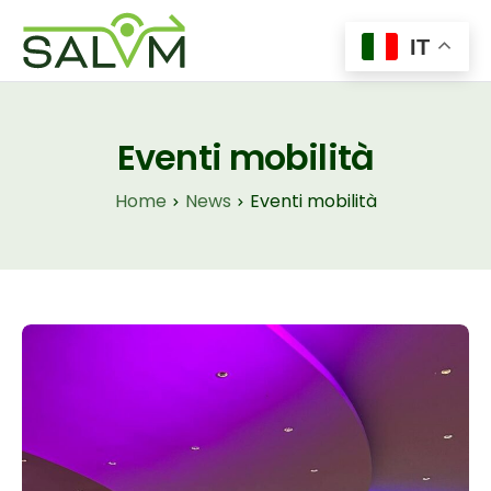
IT
Home
Il Progetto
Eventi mobilità
Tecnologie
Home
News
Eventi mobilità
Insights
News
Contatti