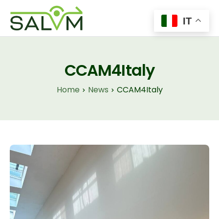
IT
Home
Il Progetto
CCAM4Italy
Tecnologie
Home
News
CCAM4Italy
Insights
News
Contatti